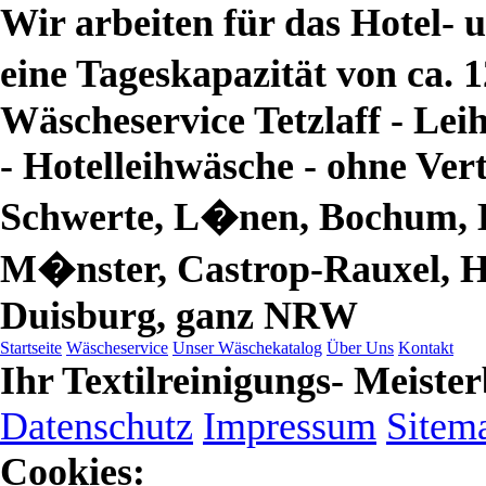
Wir arbeiten für das Hotel
eine Tageskapazität von ca.
Wäscheservice Tetzlaff - Le
- Hotelleihwäsche -
ohne Vert
Schwerte, L�nen, Bochum, H
M�nster, Castrop-Rauxel, H
Duisburg, ganz NRW
Startseite
Wäscheservice
Unser Wäschekatalog
Über Uns
Kontakt
Ihr Textilreinigungs- Meister
Datenschutz
Impressum
Sitem
Cookies: